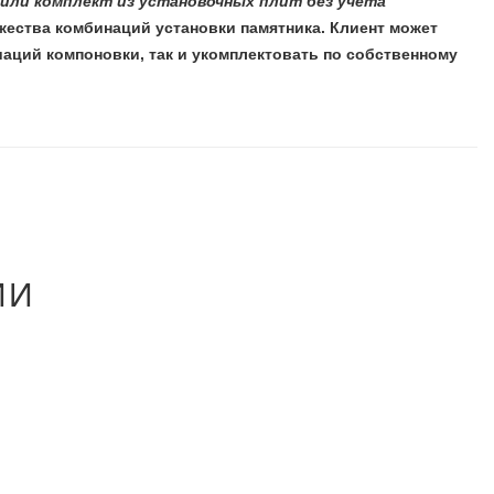
или комплект из установочных плит без учета
жества комбинаций установки памятника. Клиент может
иаций компоновки, так и укомплектовать по собственному
ИИ